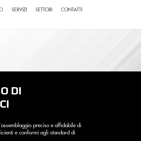
MO
SERVIZI
SETTORI
CONTATTI
O DI
CI
 l’assemblaggio preciso e affidabile di
icienti e conformi agli standard di