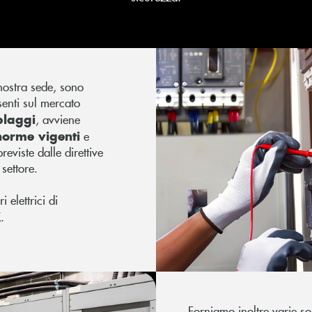
a nostra sede, sono
senti sul mercato
blaggi
, avviene
norme vigenti
e
reviste dalle direttive
 settore.
 elettrici di
X
.
Forniamo inoltre varie so